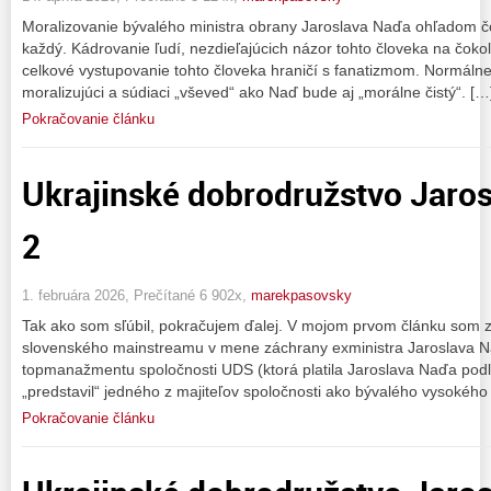
Moralizovanie bývalého ministra obrany Jaroslava Naďa ohľadom čo
každý. Kádrovanie ľudí, nezdieľajúcich názor tohto človeka na čokoľ
celkové vystupovanie tohto človeka hraničí s fanatizmom. Normálne
moralizujúci a súdiaci „vševed“ ako Naď bude aj „morálne čistý“. […
Pokračovanie článku
Ukrajinské dobrodružstvo Jaros
2
1. februára 2026, Prečítané 6 902x,
marekpasovsky
Tak ako som sľúbil, pokračujem ďalej. V mojom prvom článku som zh
slovenského mainstreamu v mene záchrany exministra Jaroslava N
topmanažmentu spoločnosti UDS (ktorá platila Jaroslava Naďa podľa
„predstavil“ jedného z majiteľov spoločnosti ako bývalého vysokého 
Pokračovanie článku