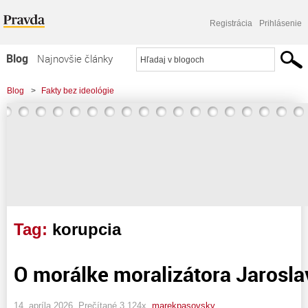
Registrácia
Prihlásenie
Blog
Najnovšie články
Najčítanejšie články
Blog
>
Fakty bez ideológie
Najkomentovanejšie články
Zoznam blogov
Komerčné blogy
Tag:
korupcia
O morálke moralizátora Jarosl
14. apríla 2026, Prečítané 3 124x,
marekpasovsky