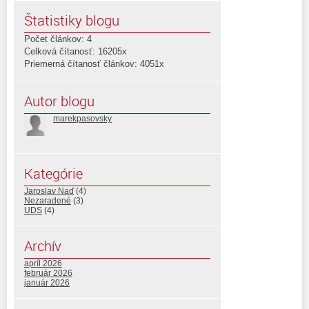
Štatistiky blogu
Počet článkov: 4
Celková čítanosť: 16205x
Priemerná čítanosť článkov: 4051x
Autor blogu
marekpasovsky
Kategórie
Jaroslav Naď
(4)
Nezaradené
(3)
UDS
(4)
Archív
apríl 2026
február 2026
január 2026