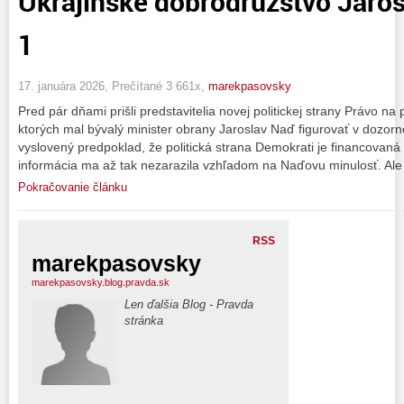
Ukrajinské dobrodružstvo Jaros
1
17. januára 2026, Prečítané 3 661x,
marekpasovsky
Pred pár dňami prišli predstavitelia novej politickej strany Právo na
ktorých mal bývalý minister obrany Jaroslav Naď figurovať v dozorne
vyslovený predpoklad, že politická strana Demokrati je financovan
informácia ma až tak nezarazila vzhľadom na Naďovu minulosť. Ale
Pokračovanie článku
RSS
marekpasovsky
marekpasovsky.blog.pravda.sk
Len ďalšia Blog - Pravda
stránka